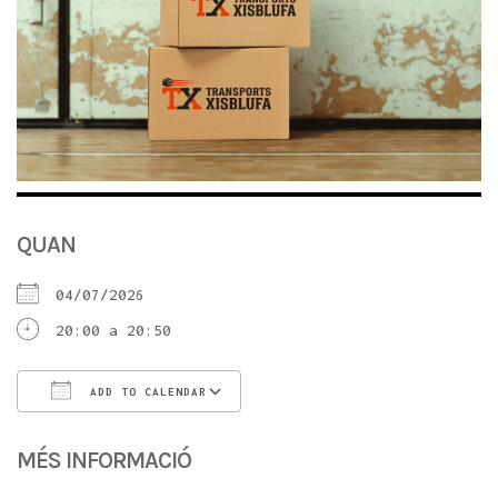
QUAN
04/07/2026
20:00 a 20:50
ADD TO CALENDAR
Download ICS
Google Calendar
iC
MÉS INFORMACIÓ