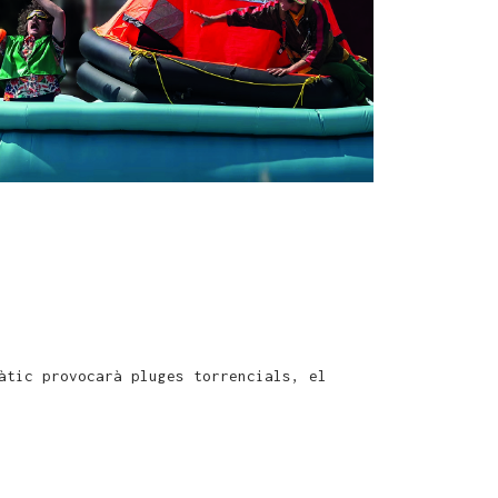
Outlook Live
àtic provocarà pluges torrencials, el