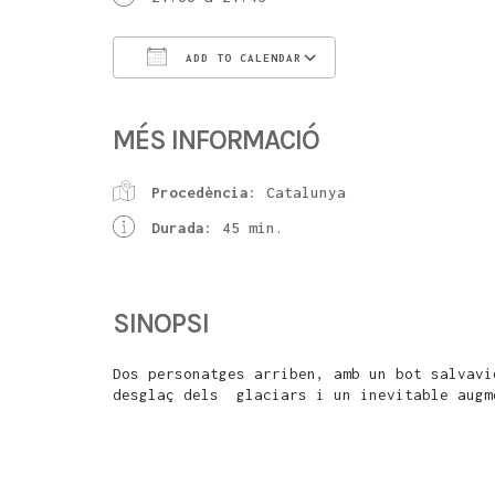
ADD TO CALENDAR
Download ICS
Google Calendar
MÉS INFORMACIÓ
Procedència:
Catalunya
Durada:
45 min.
SINOPSI
Dos personatges arriben, amb un bot salvavi
desglaç dels glaciars i un inevitable augm