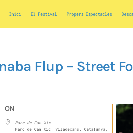
Inici
El Festival
Propers Espectacles
Desc
naba Flup – Street Fo
ON
Parc de Can Xic
Parc de Can Xic, Viladecans, Catalunya,