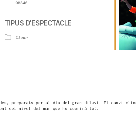
08840
TIPUS D'ESPECTACLE
iCalendar
Office 365
Clown
des, preparats per al día del gran diluvi. El canvi clim
ent del nivel del mar que ho cobrirà tot.
Parc de Can Xic
Parc de Can Xic